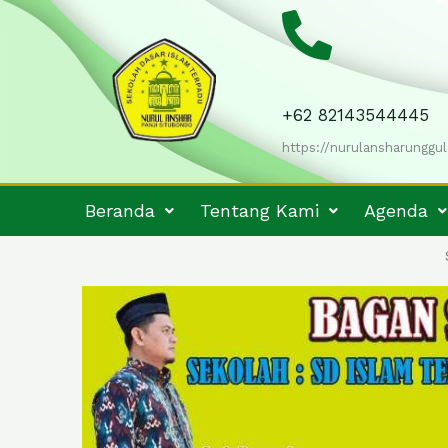
Skip
to
content
+62 82143544445
https://nurulansharunggul
Beranda
Tentang Kami
Agenda