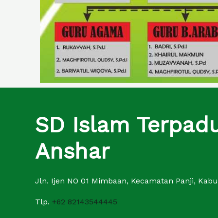
SD Islam Terpad
Anshar
Jln. Ijen NO 01 Mimbaan, Kecamatan Panji, Kab
Tlp.
+62 82143544445