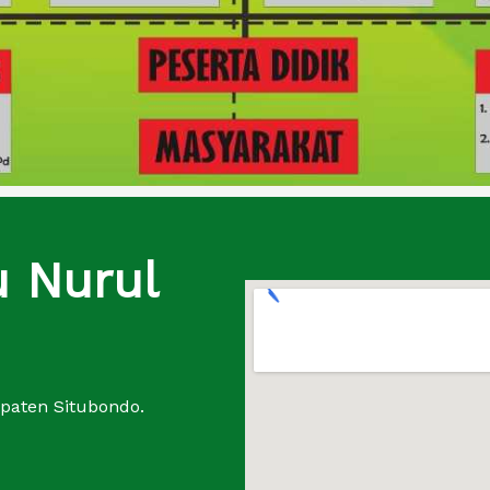
u Nurul
upaten Situbondo.