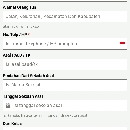
Alamat Orang Tua
alamat di isi lengkap
No. Telp / HP
*
I
n
Asal PAUD / TK
d
o
Pindahan Dari Sekolah Asal
n
e
Tanggal Sekolah Asal
s
i
a
isi tanggal ketika terakhir pindah di sekolah asal
+
Dari Kelas