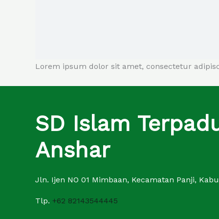
Lorem ipsum dolor sit amet, consectetur adipiscin
SD Islam Terpad
Anshar
Jln. Ijen NO 01 Mimbaan, Kecamatan Panji, Kab
Tlp.
+62 82143544445