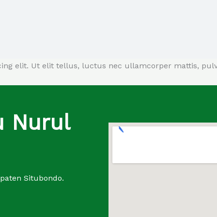
g elit. Ut elit tellus, luctus nec ullamcorper mattis, pul
u Nurul
upaten Situbondo.